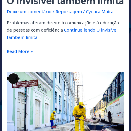
O invisível também limita
Deixe um comentário
/
Reportagem
/
Cynara Maíra
Problemas afetam direito à comunicação e à educação
de pessoas com deficiência
Continue lendo
O invisível
também limita
Read More »
Quando
Descrição
a
longa
cidade
é
o
obstáculo