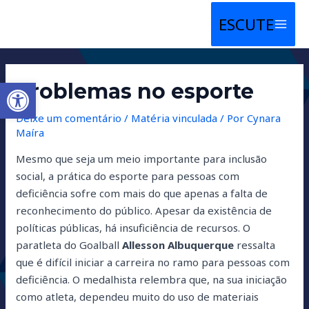
Ir
Post
MAIN
para
navigation
MENU
o
conteúdo
Abrir a barra de ferramentas
Problemas no esporte
Deixe um comentário
/
Matéria vinculada
/ Por
Cynara
Maíra
Mesmo que seja um meio importante para inclusão
social, a prática do esporte para pessoas com
deficiência sofre com mais do que apenas a falta de
reconhecimento do público. Apesar da existência de
políticas públicas, há insuficiência de recursos. O
paratleta do Goalball
Allesson Albuquerque
ressalta
que é difícil iniciar a carreira no ramo para pessoas com
deficiência. O medalhista relembra que, na sua iniciação
como atleta, dependeu muito do uso de materiais