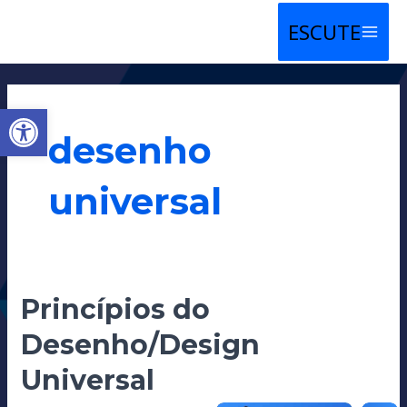
Ir
MAIN
para
MENU
o
conteúdo
Abrir a barra de ferramentas
desenho
universal
Princípios
Princípios do
do
Desenho/Design
Desenho/Design
Universal
Universal